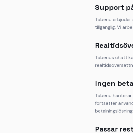
Support p
Taberio erbjuder 
tillgänglig. Vi ar
Realtidsöv
Taberios chatt k
realtidsöversättn
Ingen beta
Taberio hanterar 
fortsätter använd
betalningslösning
Passar rest