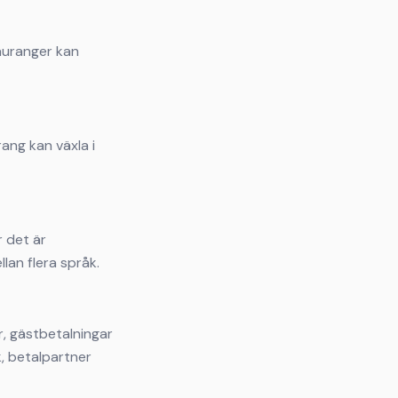
auranger kan
ang kan växla i
r det är
llan flera språk.
r, gästbetalningar
, betalpartner