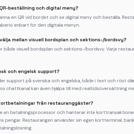
 QR-beställning och digital meny?
anna en QR vid bordet och se digital meny och beställa. Rest
berio enbart för den digitala menyn.
välja mellan visuell bordsplan och sektions-/bordsvy?
er både visuell bordsplan och sektions-/bordsvy. Varje restaur
nsk och engelsk support?
der support på svenska och engelska, både i text och röst dä
rios chattkanal kan även hjälpa till med realtidsöversättning me
kortbetalningar från restauranggäster?
nte en betalningsprocessor och hanterar inte korttransaktione
ns pengar. Restaurangen använder sin egen kortterminal, bank
etalningslösning.