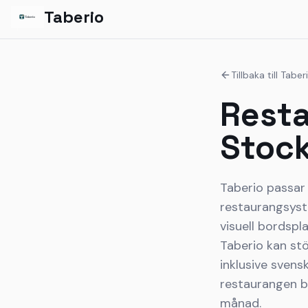
Taberio
Tillbaka till Tabe
Resta
Stoc
Taberio passar 
restaurangsyste
visuell bordspl
Taberio kan stö
inklusive svens
restaurangen be
månad.