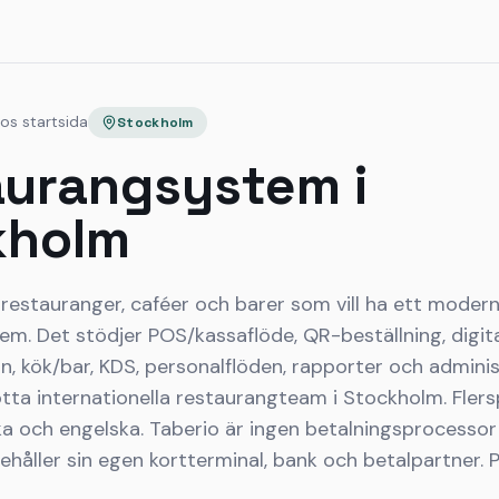
rios startsida
Stockholm
urangsystem i
kholm
restauranger, caféer och barer som vill ha ett modernt
m. Det stödjer POS/kassaflöde, QR-beställning, digita
an, kök/bar, KDS, personalflöden, rapporter och adminis
tta internationella restaurangteam i Stockholm. Flers
ka och engelska. Taberio är ingen betalningsprocesso
håller sin egen kortterminal, bank och betalpartner. P