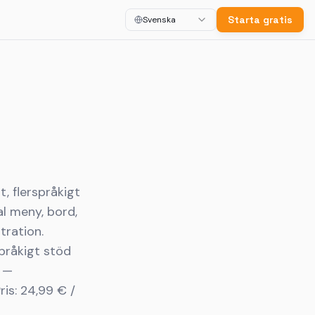
Starta gratis
Svenska
, flerspråkigt
l meny, bord,
tration.
pråkigt stöd
r —
ris: 24,99 € /