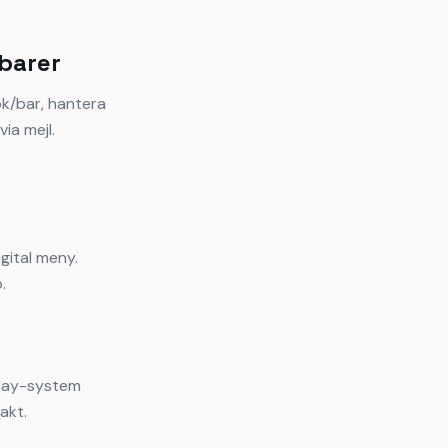
 barer
ök/bar, hantera
ia mejl.
gital meny.
.
splay-system
akt.