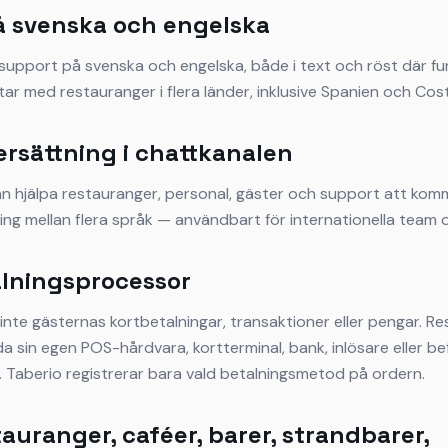
å svenska och engelska
support på svenska och engelska, både i text och röst där fu
betar med restauranger i flera länder, inklusive Spanien och Cos
ersättning i chattkanalen
an hjälpa restauranger, personal, gäster och support att ko
ing mellan flera språk — användbart för internationella team 
lningsprocessor
inte gästernas kortbetalningar, transaktioner eller pengar. R
a sin egen POS-hårdvara, kortterminal, bank, inlösare eller bef
. Taberio registrerar bara vald betalningsmetod på ordern.
auranger, caféer, barer, strandbarer,