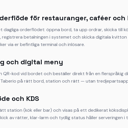
derflöde för restauranger, caféer och
t dagliga orderflödet: öppna bord, ta upp ordrar, skicka till k
, registrera betalningen i systemet och skicka digitala kvitton v
er via er befintliga terminal och inlösare.
g och digital meny
 QR-kod vid bordet och beställer direkt från en flerspråkig di
 Taberio på rätt bord, station och rätt — utan tredjepartsapp
öde och KDS
 rätt station (kök eller bar) och visas på ett dedikerat köksdi
kick av rätter, klar-larm och tydlig status håller serveringen i t