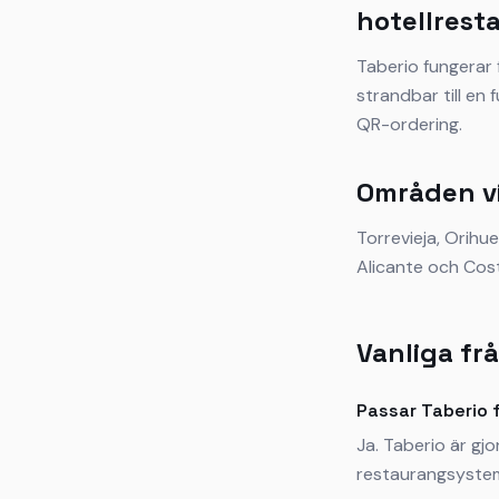
hotellres
Taberio fungerar 
strandbar till en 
QR-ordering.
Områden vi
Torrevieja, Orihu
Alicante och Cos
Vanliga fr
Passar Taberio 
Ja. Taberio är gj
restaurangsystem 