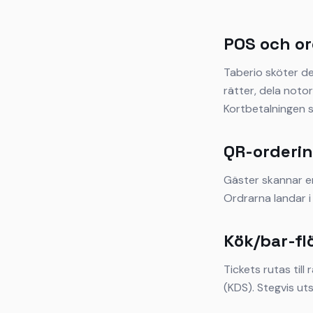
POS och or
Taberio sköter de
rätter, dela notor
Kortbetalningen sk
QR-orderin
Gäster skannar en
Ordrarna landar i
Kök/bar-fl
Tickets rutas till
(KDS). Stegvis uts