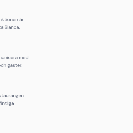
nktionen är
ta Blanca.
mmunicera med
och gäster.
estaurangen
intliga