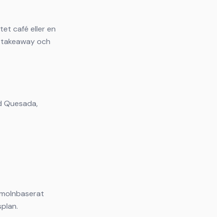
et café eller en
r, takeaway och
ad Quesada,
, molnbaserat
plan.