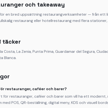
tauranger och takeaway
för en bred uppsättning restaurangverksamheter — från ett lit
fullskalig restaurang eller hotellrestaurang med flera statione
 täcker
ela Costa, La Zenia, Punta Prima, Guardamar del Segura, Ciud
ta Blanca.
ågor
för restauranger, caféer och barer?
ort för restauranger, caféer och barer som vill ha ett modernt
med POS, QR-beställning, digital meny, KDS och visuell bords